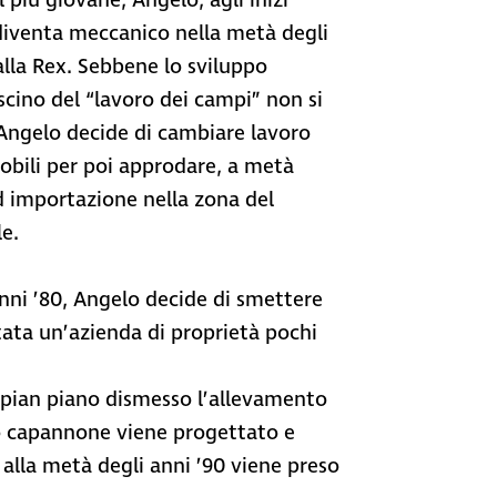
l più giovane, Angelo, agli inizi
, diventa meccanico nella metà degli
lla Rex. Sebbene lo sviluppo
ascino del “lavoro dei campi” non si
 Angelo decide di cambiare lavoro
bili per poi approdare, a metà
d importazione nella zona del
e.
 anni ’80, Angelo decide di smettere
tata un’azienda di proprietà pochi
 pian piano dismesso l’allevamento
imo capannone viene progettato e
o alla metà degli anni ’90 viene preso