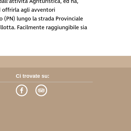
ll’attività Agrituristica, ed ha,
offrirla agli avventori
to (PN) lungo la strada Provinciale
illotta. Facilmente raggiungibile sia
Ci trovate su: