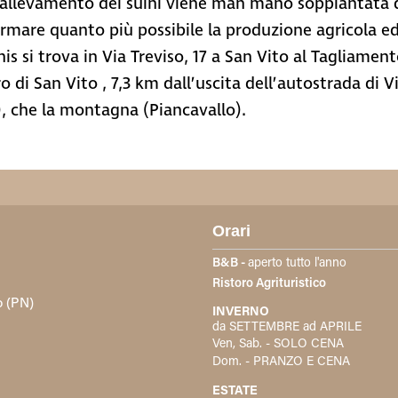
 di allevamento dei suini viene man mano soppiantata da
rmare quanto più possibile la produzione agricola ed 
is si trova in Via Treviso, 17 a San Vito al Tagliamen
o di San Vito , 7,3 km dall’uscita dell’autostrada di V
), che la montagna (Piancavallo).
Orari
B&B -
aperto tutto l'anno
Ristoro Agrituristico
o (PN)
INVERNO
da SETTEMBRE ad APRILE
Ven, Sab. - SOLO CENA
Dom. - PRANZO E CENA
ESTATE