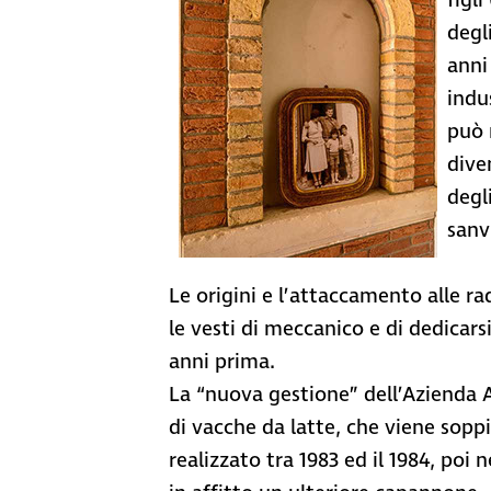
figl
degl
anni
indu
può 
dive
degl
sanv
Le origini e l’attaccamento alle rad
le vesti di meccanico e di dedicar
anni prima.
La “nuova gestione” dell’Azienda 
di vacche da latte, che viene sopp
realizzato tra 1983 ed il 1984, poi 