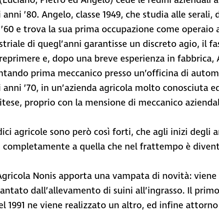
i (Luciano, Pietro ed Angelo) cede le redini aziendali a
i anni ’80. Angelo, classe 1949, che studia alle serali
 ’60 e trova la sua prima occupazione come operaio a
striale di quegl’anni garantisse un discreto agio, il f
reprimere e, dopo una breve esperienza in fabbrica,
ntando prima meccanico presso un’officina di automo
i anni ’70, in un’azienda agricola molto conosciuta e
itese, proprio con la mensione di meccanico aziendal
ici agricole sono però così forti, che agli inizi degli
si completamente a quella che nel frattempo è diven
Agricola Nonis apporta una vampata di novità: viene
iantato dall’allevamento di suini all’ingrasso. Il pr
nel 1991 ne viene realizzato un altro, ed infine attorn